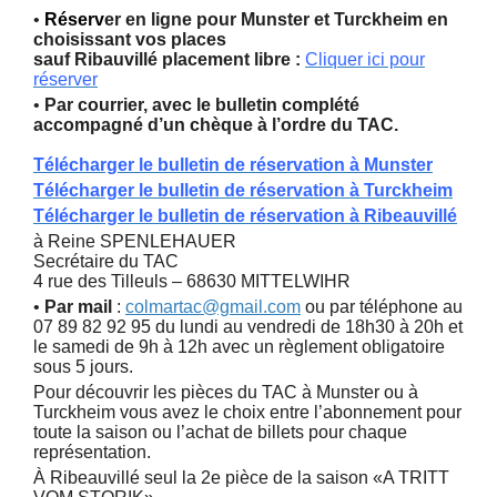
•
Réserv
er en ligne pour Munster et Turckheim en
choisissant vos places
sauf Ribauvillé placement libre
:
Cliquer ici pour
réserver
•
Par courrier, avec le bulletin complété
accompagné d’un chèque à l’ordre du TAC.
Télécharger le bulletin de réservation à Munster
Télécharger le bulletin de réservation à Turckheim
Télécharger le bulletin de réservation à Ribeauvillé
à Reine SPENLEHAUER
Secrétaire du TAC
4 rue des Tilleuls – 68630 MITTELWIHR
•
Par mail
:
colmartac@gmail.com
ou par téléphone au
07 89 82 92 95 du lundi au vendredi de 18h30 à 20h et
le samedi de 9h à 12h avec un règlement obligatoire
sous 5 jours.
Pour découvrir les pièces du TAC à Munster ou à
Turckheim vous avez le choix entre l’abonnement pour
toute la saison ou l’achat de billets pour chaque
représentation.
À Ribeauvillé seul la 2
e
pièce de la saison «A TRITT